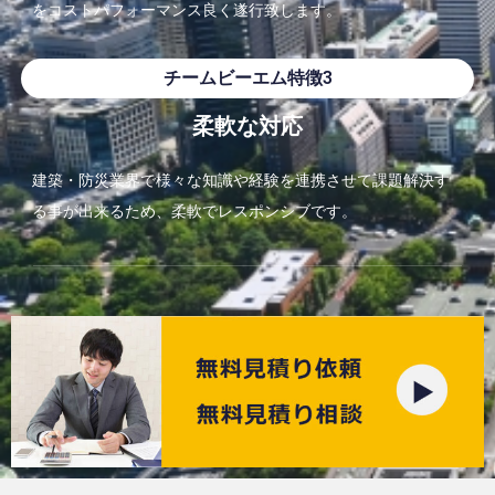
をコス
トパフォーマンス良く遂行致します。
チームビーエム特徴3
柔軟な対応
建築・
防災業界で様々な知識や経験を連携させて課題解決す
る事が出来る
ため、柔軟でレスポンシブです。