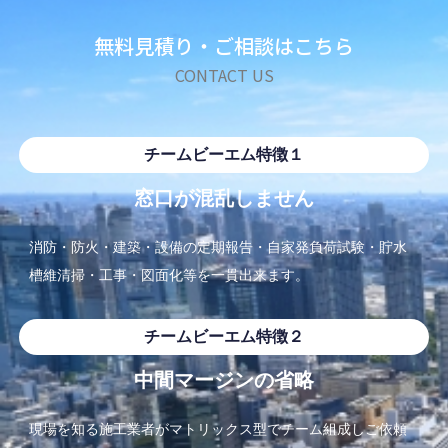
無料見積り・ご相談はこちら
CONTACT US
チームビーエム特徴１
窓口が混乱しません
消防・防火・建築・設備の定期報告・自家発負荷試験・
貯水
槽維清掃・工事・図面化等を一貫出来ます。
チームビーエム特徴２
中間マージンの省略
現場を知る施工業者がマトリックス型でチーム組成しご依頼