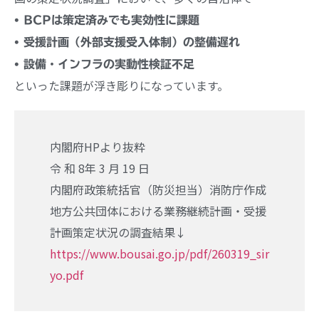
• BCPは策定済みでも実効性に課題
• 受援計画（外部支援受入体制）の整備遅れ
• 設備・インフラの実動性検証不足
といった課題が浮き彫りになっています。
内閣府HPより抜粋
令 和 8年 3 月 19 日
内閣府政策統括官（防災担当）消防庁作成
地方公共団体における業務継続計画・受援
計画策定状況の調査結果↓
https://www.bousai.go.jp/pdf/260319_sir
yo.pdf