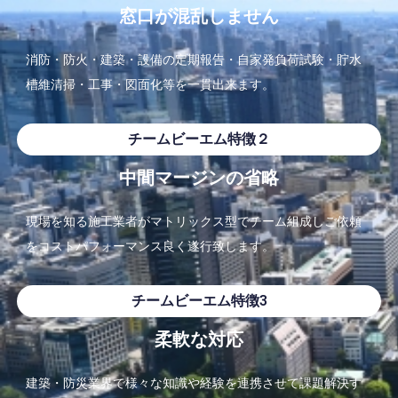
窓口が混乱しません
消防・防火・建築・設備の定期報告・自家発負荷試験・
貯水
槽維清掃・工事・図面化等を一貫出来ます。
チームビーエム特徴２
中間マージンの省略
現場を知る施工業者がマトリックス型でチーム組成しご依頼
をコス
トパフォーマンス良く遂行致します。
チームビーエム特徴3
柔軟な対応
建築・
防災業界で様々な知識や経験を連携させて課題解決す